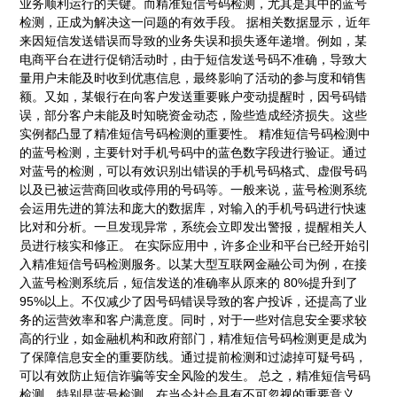
业务顺利运行的关键。而精准短信号码检测，尤其是其中的蓝号
检测，正成为解决这一问题的有效手段。 据相关数据显示，近年
来因短信发送错误而导致的业务失误和损失逐年递增。例如，某
电商平台在进行促销活动时，由于短信发送号码不准确，导致大
量用户未能及时收到优惠信息，最终影响了活动的参与度和销售
额。又如，某银行在向客户发送重要账户变动提醒时，因号码错
误，部分客户未能及时知晓资金动态，险些造成经济损失。这些
实例都凸显了精准短信号码检测的重要性。 精准短信号码检测中
的蓝号检测，主要针对手机号码中的蓝色数字段进行验证。通过
对蓝号的检测，可以有效识别出错误的手机号码格式、虚假号码
以及已被运营商回收或停用的号码等。一般来说，蓝号检测系统
会运用先进的算法和庞大的数据库，对输入的手机号码进行快速
比对和分析。一旦发现异常，系统会立即发出警报，提醒相关人
员进行核实和修正。 在实际应用中，许多企业和平台已经开始引
入精准短信号码检测服务。以某大型互联网金融公司为例，在接
入蓝号检测系统后，短信发送的准确率从原来的 80%提升到了
95%以上。不仅减少了因号码错误导致的客户投诉，还提高了业
务的运营效率和客户满意度。同时，对于一些对信息安全要求较
高的行业，如金融机构和政府部门，精准短信号码检测更是成为
了保障信息安全的重要防线。通过提前检测和过滤掉可疑号码，
可以有效防止短信诈骗等安全风险的发生。 总之，精准短信号码
检测，特别是蓝号检测，在当今社会具有不可忽视的重要意义。