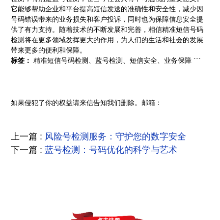
它能够帮助企业和平台提高短信发送的准确性和安全性，减少因
号码错误带来的业务损失和客户投诉，同时也为保障信息安全提
供了有力支持。随着技术的不断发展和完善，相信精准短信号码
检测将在更多领域发挥更大的作用，为人们的生活和社会的发展
带来更多的便利和保障。
标签：
精准短信号码检测、蓝号检测、短信安全、业务保障 ```
如果侵犯了你的权益请来信告知我们删除。邮箱：
上一篇 :
风险号检测服务：守护您的数字安全
下一篇 :
蓝号检测：号码优化的科学与艺术