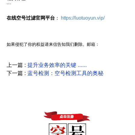
```
在线空号过滤官网平台
：
https://luotuoyun.vip/
如果侵犯了你的权益请来信告知我们删除。邮箱：
上一篇 :
提升业务效率的关键 ......
下一篇 :
蓝号检测：空号检测工具的奥秘