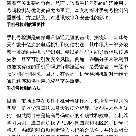
演着至关重要的角色。然而，随着手机号码的广泛使用，
号码检测与优化变得尤为重要。本文将探讨手机号检测的
重要性、方法以及其对通讯效率和安全性的影响。
手机号检测的重要性
手机号检测是确保通讯畅通无阻的基础。据统计，全球每
天有数十亿次的电话拨打和短信发送，其中很大一部分依
赖于准确的手机号码识别。错误的号码可能导致信息传递
失败，甚至可能引发安全风险。例如，诈骗分子常常利用
虚假或篡改的手机号码进行非法活动，给受害者带来经济
损失和心理困扰。因此，有效的手机号检测机制对于维护
通讯秩序和保护用户权益至关重要。
手机号检测的方法
目前，市场上存在多种手机号检测技术，包括基于规则的
匹配、机器学习算法以及大数据分析等。这些技术各有优
劣，但共同目标是提高号码验证的准确性和效率。以机器
学习为例，通过训练模型识别不同国家和地区的手机号码
格式，系统能够自动判断输入号码的合法性，并给出相应