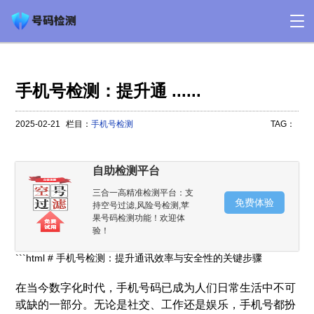
手机号检测：提升通 ......
2025-02-21
栏目：
手机号检测
TAG：
自助检测平台
三合一高精准检测平台：支
免费体验
持空号过滤,风险号检测,苹
果号码检测功能！欢迎体
验！
```html # 手机号检测：提升通讯效率与安全性的关键步骤
在当今数字化时代，手机号码已成为人们日常生活中不可
或缺的一部分。无论是社交、工作还是娱乐，手机号都扮