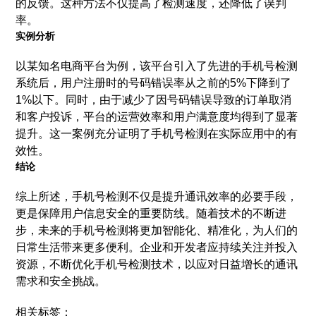
的反馈。这种方法不仅提高了检测速度，还降低了误判
率。
实例分析
以某知名电商平台为例，该平台引入了先进的手机号检测
系统后，用户注册时的号码错误率从之前的5%下降到了
1%以下。同时，由于减少了因号码错误导致的订单取消
和客户投诉，平台的运营效率和用户满意度均得到了显著
提升。这一案例充分证明了手机号检测在实际应用中的有
效性。
结论
综上所述，手机号检测不仅是提升通讯效率的必要手段，
更是保障用户信息安全的重要防线。随着技术的不断进
步，未来的手机号检测将更加智能化、精准化，为人们的
日常生活带来更多便利。企业和开发者应持续关注并投入
资源，不断优化手机号检测技术，以应对日益增长的通讯
需求和安全挑战。
相关标签：