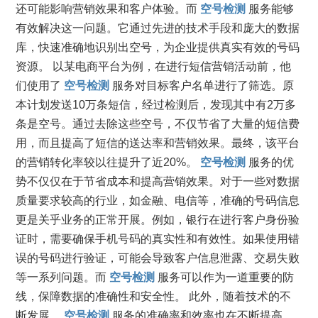
还可能影响营销效果和客户体验。而
空号检测
服务能够
有效解决这一问题。它通过先进的技术手段和庞大的数据
库，快速准确地识别出空号，为企业提供真实有效的号码
资源。 以某电商平台为例，在进行短信营销活动前，他
们使用了
空号检测
服务对目标客户名单进行了筛选。原
本计划发送10万条短信，经过检测后，发现其中有2万多
条是空号。通过去除这些空号，不仅节省了大量的短信费
用，而且提高了短信的送达率和营销效果。最终，该平台
的营销转化率较以往提升了近20%。
空号检测
服务的优
势不仅仅在于节省成本和提高营销效果。对于一些对数据
质量要求较高的行业，如金融、电信等，准确的号码信息
更是关乎业务的正常开展。例如，银行在进行客户身份验
证时，需要确保手机号码的真实性和有效性。如果使用错
误的号码进行验证，可能会导致客户信息泄露、交易失败
等一系列问题。而
空号检测
服务可以作为一道重要的防
线，保障数据的准确性和安全性。 此外，随着技术的不
断发展，
空号检测
服务的准确率和效率也在不断提高。