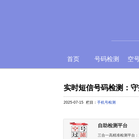
首页
号码检测
空
实时短信号码检测：守
2025-07-15
栏目：
手机号检测
自助检测平台
三合一高精准检测平台：