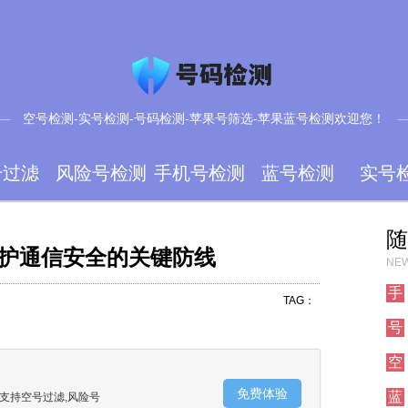
空号检测-实号检测-号码检测-苹果号筛选-苹果蓝号检测欢迎您！
号过滤
风险号检测
手机号检测
蓝号检测
实号
随
护通信安全的关键防线
NEW
手
TAG：
号
空
免费体验
蓝
支持空号过滤,风险号