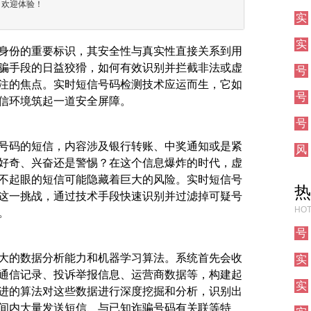
！欢迎体验！
实
实
身份的重要标识，其安全性与真实性直接关系到用
骗手段的日益狡猾，如何有效识别并拦截非法或虚
号
注的焦点。实时短信号码检测技术应运而生，它如
号
信环境筑起一道安全屏障。
号
号码的短信，内容涉及银行转账、中奖通知或是紧
风
好奇、兴奋还是警惕？在这个信息爆炸的时代，虚
不起眼的短信可能隐藏着巨大的风险。实时短信号
热
这一挑战，通过技术手段快速识别并过滤掉可疑号
HOT
。
号
大的数据分析能力和机器学习算法。系统首先会收
实
通信记录、投诉举报信息、运营商数据等，构建起
实
进的算法对这些数据进行深度挖掘和分析，识别出
间内大量发送短信、与已知诈骗号码有关联等特