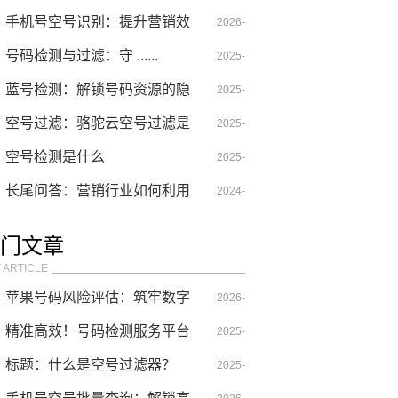
的通信安全筑牢防线
手机号空号识别：提升营销效
05-06
2026-
率的关键技术
号码检测与过滤：守 ......
01-06
2025-
蓝号检测：解锁号码资源的隐
04-19
2025-
形金矿
空号过滤：骆驼云空号过滤是
09-10
2025-
什么？
空号检测是什么
01-03
2025-
长尾问答：营销行业如何利用
02-06
2024-
空号过滤来降低风险？
08-25
门文章
 ARTICLE
苹果号码风险评估：筑牢数字
2026-
通信的安全防线
精准高效！号码检测服务平台
07-26
2025-
解锁实号检测新价值
标题：什么是空号过滤器？
09-04
2025-