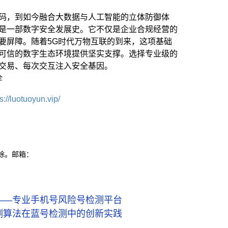
码，到如今融合大数据与人工智能的立体防御体
是一部数字安全发展史。它不仅是企业合规经营的
要屏障。随着5G时代万物互联的到来，这项基础
可信的数字生态环境提供坚实支撑。选择专业级的
交易、每次交互注入安全基因。
全
s://luotuoyun.vip/
除。邮箱：
——专业手机号风险号检测平台
测算法在蓝号检测中的创新实践