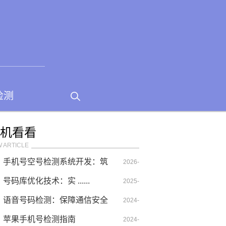
检测
机看看
 ARTICLE
手机号空号检测系统开发：筑
2026-
牢实号检测核心防线
号码库优化技术：实 ......
04-04
2025-
语音号码检测：保障通信安全
03-07
2024-
的关键技术
苹果手机号检测指南
12-08
2024-