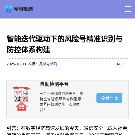
智能迭代驱动下的风险号精准识别与
防控体系构建
2025-10-03
栏目：
风险号检测
TAG：
自助检测平台
三合一高精准检测平台：支
免费体验
持空号过滤,风险号检测,苹
果号码检测功能！欢迎体
验！
引言：
在数字经济高速发展的今天，通信安全已成为社会