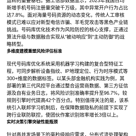
运转的重要基石。据工信部数据显示，2023年我国日均
新增手机号码注册量突破千万级，其中异常开户行为占比
达7.8%。面对海量号码资源的动态变化，传统人工审核
模式已难以应对新型电信诈骗、羊毛党攻击等黑色产业链
挑战。号码库优化技术作为风险防控的核心支撑，正通过
算法升级与数据融合实现从“被动响应”到“主动防御”的战
略转型。
多维度建模重塑风险评估标准
现代号码库优化系统采用机器学习构建的复合型特征工
程，可同步解析设备指纹、IP地理定位、行为时序模式等
300+维度的数据标签。以某头部金融机构实践为例，其
部署的第三代风控平台通过整合运营商数据、第三方征信
源及自有业务日志，将风险识别准确率提升至96.7%，较
规则引擎时代提高42个百分点。特别值得关注的是，该系
统引入联邦学习机制后，在保障数据隐私的前提下实现了
跨行业联防联控，使团伙作案识别效率增长3倍以上。
实时决策引擎突破性能瓶颈
针对高并发场景下的毫秒级响应需求，分布式流处理架构