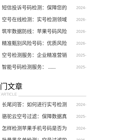
必备的空号过滤技术解析
短信投诉号码检测：保障您的
08-26
2024-
信息安全
空号在线检测：实号检测领域
2026-
11-30
的核心利器
筑牢数据防线：苹果号码风险
07-04
2026-
过滤的实战价值解析
精准甄别风险号码：优质风险
05-23
2026-
号检测平台深度推荐
空号检测服务：企业精准营销
04-26
2025-
的隐形护盾
智能号码检测服务： ......
07-08
2025-
03-20
门文章
 ARTICLE
长尾问答：如何进行实号检测
2024-
以提高搜索引擎搜录？
骆驼云空号过滤：保障数据真
08-25
2025-
实性的利器
怎样检测苹果手机号码是否为
01-31
2024-