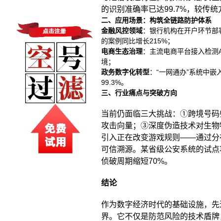
的识别准确率已达99.7%，较传统
二、应用场景：构筑全链路防护体系
金融风控领域
：银行机构在开户环节部
的案例同比增长215%；
电商生态治理
：主流电商平台接入检测A
境；
政务数字化转型
：“一网通办”系统中
99.3%。
三、行业痛点与突破方向
当前仍面临三大挑战：①跨境号码
攻击向量；③深度伪造技术对生物
引入正在改变游戏规则——通过分
可信溯源。某省级公安系统的试点
侦破周期缩短70%。
结论
作为数字经济时代的基础设施，先
界。它不仅是防范风险的技术盾牌