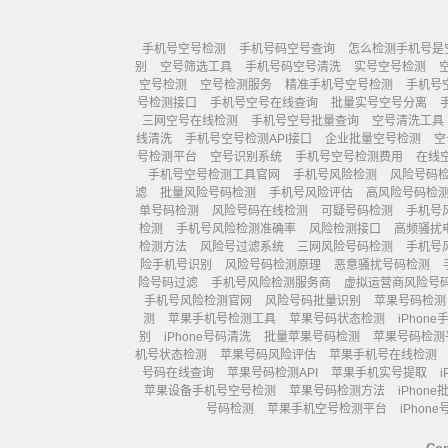
手机号空号检测
手机号码空号查询
怎么检测手机号是
别
空号筛选工具
手机号码空号清洗
实号空号检测
空号检测
空号检测服务
精准手机号空号检测
手机号
号检测接口
手机号空号在线查询
批量实号空号分离
三网空号在线检测
手机号空号批量查询
空号清洗工具
线清洗
手机号空号检测API接口
企业批量空号检测
空
号检测平台
空号识别系统
手机号空号检测费用
在线
手机号空号检测工具官网
手机号风险检测
风险号码
滤
批量风险号码检测
手机号风险评估
高风险号码检
单号码检测
风险号码在线检测
可疑号码检测
手机号
检测
手机号风险检测准确率
风险检测接口
高频骚扰
检测方法
风险号过滤系统
三网风险号码检测
手机号
险手机号识别
风险号码检测原理
恶意骚扰号码检测
险号码过滤
手机号风险检测服务商
虚拟运营商风险号
手机号风险检测官网
风险号码批量识别
苹果号码检测
测
苹果手机号检测工具
苹果号码状态检测
iPhon
别
iPhone号码清洗
批量苹果号码检测
苹果号码检测
机号状态检测
苹果号码风险评估
苹果手机号在线检测
号码在线查询
苹果号码检测API
苹果手机实号提取
苹果设备手机号空号检测
苹果号码检测方法
iPhon
号码检测
苹果手机空号检测平台
iPhon