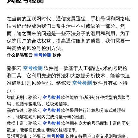
在当前的互联网时代，通信发展迅猛，手机号码和网络电
话号码已经成为我们日常生活中不可或缺的一部分。然
而，随之而来的问题是一些不法分子的滥用和利用。为了
保护用户的合法权益，提高通信服务的质量，我们需要一
种高效的风险号检测方法。
什么是骆驼云
空号检测
软件
骆驼云
空号检测
软件是一款基于人工智能技术的号码检
测工具，它利用先进的算法和大数据分析技术，能够快速
准确地识别风险号码。骆驼云
空号检测
软件具有如下特
点：
智能识别：骆驼云
空号检测
软件能够自动识别各种类型的风险号
码，包括诈骗电话、垃圾短信等。
高效快速：骆驼云
空号检测
软件采用并行计算和分布式处理技
术，能够在短时间内完成海量号码的检测。
数据丰富：骆驼云
空号检测
软件拥有庞大的号码库和丰富的历史
数据，能够提供全面准确的检测结果。
灵活可定制：骆驼云
空号检测
软件支持用户自定义规则和策略，