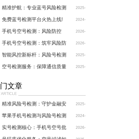
精准护航：专业蓝号风险检测
2025-
11-02
平台全解析
免费蓝号检测平台火热上线!
10-24
2024-
手机号空号检测：风险防控
08-04
2026-
的“第一道防线”
手机号空号检测：筑牢风险防
2026-
01-11
控的第一道防线
智能风控新标杆：风险号检测
04-09
2025-
算法的革新与实践
空号检测服务：保障通信质量
10-09
2025-
的关键技术
02-09
门文章
 ARTICLE
精准风险号检测：守护金融安
2025-
全的核心防线
苹果手机号检测与风险号检测
06-04
2024-
实号检测核心：手机号空号批
09-18
2026-