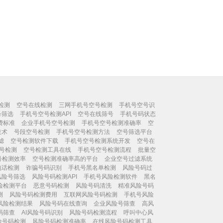
检测
空号在线检测
三网手机号空号检测
手机号空号识
号筛选
手机号空号检测API
空号在线筛号
手机号码状态
费标准
企业手机号空号检测
手机号空号检测准确率
空
技术
号段空号检测
手机号空号检测方法
空号筛选平台
滤
空号检测软件下载
手机号空号检测系统开发
空号在
号检测
空号检测工具在线
手机号空号检测流程
批量空
号检测效率
空号检测准确率高的平台
企业空号过滤系统
电话检测
诈骗号码识别
手机号黑名单检测
风险号码过
风险号筛选
风险号码检测API
手机号风险检测软件
黑名
险检测平台
恶意号码检测
风险号码清洗
精准风险号码
测
风险号码检测费用
互联网风险号码检测
手机号风险
风险检测结果
风险号码在线查询
企业风险号筛查
高风
码筛查
AI风险号码识别
风险号码检测流程
呼叫中心风
险号码检测
风险号码检测准确率
在线风险号码检测工具