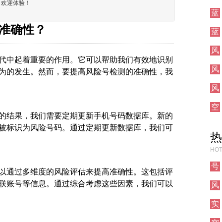
！欢迎体验！
蓝
准确性？
蓝
风
代中起着重要的作用。它可以帮助我们有效地识别
风
为的发生。然而，要提高风险号检测的准确性，我
风
空
的结果，我们需要定期更新手机号码数据库。新的
被标识为风险号码。通过定期更新数据库，我们可
热
HOT
号
以通过多维度的风险评估来提高准确性。这包括评
联账号等信息。通过综合考虑这些因素，我们可以
风
实