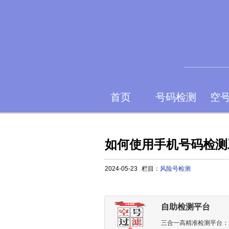
首页
号码检测
空
如何使用手机号码检测
2024-05-23
栏目：
风险号检测
自助检测平台
三合一高精准检测平台：