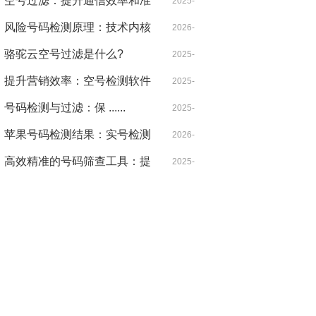
的效率革命
空号过滤：提升通信效率和准
05-24
2025-
确性的关键 ......
风险号码检测原理：技术内核
01-04
2026-
与安全防线
骆驼云空号过滤是什么?
07-05
2025-
提升营销效率：空号检测软件
01-06
2025-
下载指南
号码检测与过滤：保 ......
12-22
2025-
苹果号码检测结果：实号检测
03-15
2026-
的核心价值与实践指南
高效精准的号码筛查工具：提
03-21
2025-
升业务安全与效率的必备利器
04-23