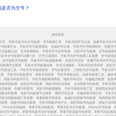
码是否为空号？
友情链接:
空号
手机号是否为空号检测
空号检测工具
手机号码空号过滤
批量手机号空号
空号检测平台
手机号空号检测系统
在线空号过滤
手机号空号检测软件
批量空
空号批量过滤
空号检测网站
手机号空号实时检测
活跃号空号检测
空号检测收
手机号空号检测平台哪个好
空号过滤系统
手机号码空号检测工具免费
空号检测
实号提取空号检测
手机号空号检测服务商
在线空号识别
批量手机号码空号过
号检测平台推荐
手机号空号检测结果
空号过滤服务
手机号码空号筛查
实时空
空号筛选工具
手机号空号检测原理
空号批量清洗
三网实号空号检测
手机号空
检测
手机号码风险查询
风险号码筛查
手机号风险识别
风险号检测工具
骚扰
测
风险号码查询平台
手机号风险检测系统
骚扰号码识别
诈骗电话检测
批量
风险等级检测
高投诉号码检测
风险号码识别系统
企业风险号码检测
手机号风
电话检测
诈骗号码查询
风险号码检测服务
手机号风险筛查工具
批量黑名单检
风险实时检测
风险号码检测平台推荐
骚扰号码过滤
诈骗风险号码识别
手机号
手机号风险检测工具免费
批量风险号码清洗
金融行业风险号码检测
电商风险号
码检测
风险号码标记检测
手机号风险评估平台
实时风险号码监测
保险行业风
iPhone号码检测
苹果手机号码检测
苹果手机号空号检测
iPhone空号检测
e手机号空号查询
苹果号码是否为空号检测
苹果手机风险号码查询
苹果号码在线检