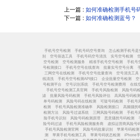
上一篇 :
如何准确检测手机号
下一篇 :
如何准确检测蓝号？
手机号空号检测
手机号码空号查询
怎么检测手机号是
别
空号筛选工具
手机号码空号清洗
实号空号检测
空号检测
空号检测服务
精准手机号空号检测
手机号
号检测接口
手机号空号在线查询
批量实号空号分离
三网空号在线检测
手机号空号批量查询
空号清洗工具
线清洗
手机号空号检测API接口
企业批量空号检测
空
号检测平台
空号识别系统
手机号空号检测费用
在线
手机号空号检测工具官网
手机号风险检测
风险号码
滤
批量风险号码检测
手机号风险评估
高风险号码检
单号码检测
风险号码在线检测
可疑号码检测
手机号
检测
手机号风险检测准确率
风险检测接口
高频骚扰
检测方法
风险号过滤系统
三网风险号码检测
手机号
险手机号识别
风险号码检测原理
恶意骚扰号码检测
险号码过滤
手机号风险检测服务商
虚拟运营商风险号
手机号风险检测官网
风险号码批量识别
苹果号码检测
测
苹果手机号检测工具
苹果号码状态检测
iPhon