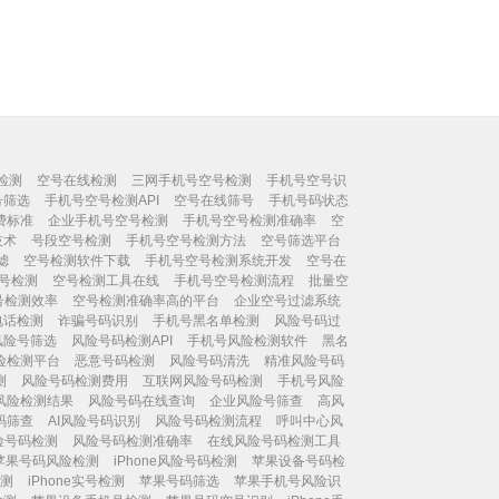
检测
空号在线检测
三网手机号空号检测
手机号空号识
号筛选
手机号空号检测API
空号在线筛号
手机号码状态
费标准
企业手机号空号检测
手机号空号检测准确率
空
技术
号段空号检测
手机号空号检测方法
空号筛选平台
滤
空号检测软件下载
手机号空号检测系统开发
空号在
号检测
空号检测工具在线
手机号空号检测流程
批量空
号检测效率
空号检测准确率高的平台
企业空号过滤系统
电话检测
诈骗号码识别
手机号黑名单检测
风险号码过
风险号筛选
风险号码检测API
手机号风险检测软件
黑名
险检测平台
恶意号码检测
风险号码清洗
精准风险号码
测
风险号码检测费用
互联网风险号码检测
手机号风险
风险检测结果
风险号码在线查询
企业风险号筛查
高风
码筛查
AI风险号码识别
风险号码检测流程
呼叫中心风
险号码检测
风险号码检测准确率
在线风险号码检测工具
苹果号码风险检测
iPhone风险号码检测
苹果设备号码检
测
iPhone实号检测
苹果号码筛选
苹果手机号风险识