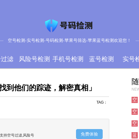
空号检测-实号检测-号码检测-苹果号筛选-苹果蓝号检测欢迎您！
号过滤
风险号检测
手机号检测
蓝号检测
实号
随
找到他们的踪迹，解密真相」
NEW
空
TAG：
空
空
免费体验
蓝
支持空号过滤,风险号