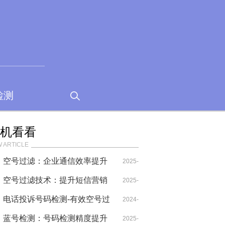
检测
机看看
 ARTICLE
空号过滤：企业通信效率提升
2025-
的隐形盾牌
空号过滤技术：提升短信营销
07-12
2025-
效果的关键利器
电话投诉号码检测-有效空号过
04-28
2024-
滤专业服务
蓝号检测：号码检测精度提升
08-02
2025-