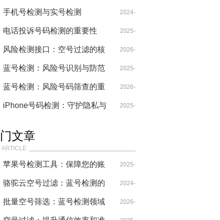
的技术突破与应用实践
手机号检测与实号检测
06-18
2024-
电话投诉号码检测的重要性
08-30
2025-
风险检测接口：空号过滤的核
01-16
2026-
心防线
蓝号检测：风险号识别与防范
04-09
2025-
的全面解析
蓝号检测：风险号码筛查的重
05-30
2026-
要性与实践
iPhone号码检测：守护隐私与
01-18
2025-
安全的关键一步
12-15
门文章
 ARTICLE
苹果号检测工具：保障您的账
2025-
号安全与稳定
骆驼云空号过滤：蓝号检测的
04-17
2024-
利器
批量空号筛选：蓝号检测领域
12-18
2026-