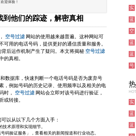
！欢迎体验！
实
找到他们的踪迹，解密真相
蓝
空
，
空号过滤
网站的使用越来越普遍。这种网站可
蓝
不可用的电话号码，提供更好的通信质量和服务。
的背后运作机制产生了疑问。本文将揭秘
空号过滤
蓝
中的真相。
号
法和数据库，快速判断一个电话号码是否为废弃号
热
素，例如号码的历史记录、使用频率以及相关的电
HOT
码时，
空号过滤
网站会立即对该号码进行验证，
听或转接。
实
蓝
们可以从以下几个方面入手：
蓝
的技术原理和实现细节。
话号码验证服务」，查看相关的新闻报道和行业动态。