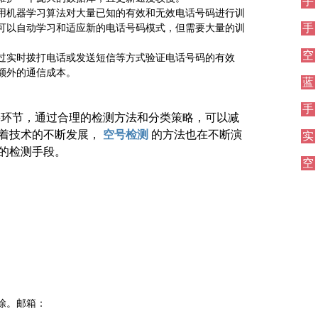
手
用机器学习算法对大量已知的有效和无效电话号码进行训
可以自动学习和适应新的电话号码模式，但需要大量的训
手
空
过实时拨打电话或发送短信等方式验证电话号码的有效
额外的通信成本。
蓝
手
要环节，通过合理的检测方法和分类策略，可以减
着技术的不断发展，
空号检测
的方法也在不断演
实
的检测手段。
空
除。邮箱：