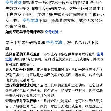
空号过滤
是指通过一系列技术手段检测并排除那些已经
失效或不再使用的电话号码的过程。这些号码可能是由于
用户更换了手机、注销了账户或者长时间未使用而被运营
商回收。
空号过滤
有助于提高通信效率，减少无效号码
带来的浪费。
如何应用苹果号码筛查和
空号过滤
？
要应用苹果号码筛查和
空号过滤
，您可以采取以下步
骤：
选择合适的工具或服务：
市场上有许多提供苹果号码筛查和
空号
过滤
功能的服务提供商。选择适合您需求的工具或服务，并确保
其可靠性和准确性。
导入电话号码列表：
将您想要筛查和过滤的电话号码列表导入到
所选工具中。这可以是您自己的客户数据库、潜在客户名单或其
他来源的电话号码。
运行筛查和过滤过程：
启动工具中的筛查和过滤功能，让它自动
处理您的电话号码列表。这个过程可能需要一些时间，具体取决
于电话号码的数量和工具的性能。
查看结果并采取行动：
一旦筛查和过滤完成，您可以查看结果报
告，了解哪些号码是有效的，哪些是无效的或空号。根据这些信