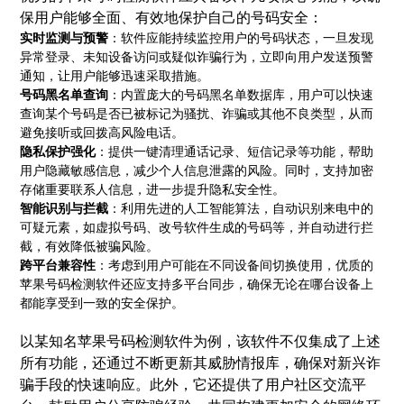
保用户能够全面、有效地保护自己的号码安全：
实时监测与预警
：软件应能持续监控用户的号码状态，一旦发现
异常登录、未知设备访问或疑似诈骗行为，立即向用户发送预警
通知，让用户能够迅速采取措施。
号码黑名单查询
：内置庞大的号码黑名单数据库，用户可以快速
查询某个号码是否已被标记为骚扰、诈骗或其他不良类型，从而
避免接听或回拨高风险电话。
隐私保护强化
：提供一键清理通话记录、短信记录等功能，帮助
用户隐藏敏感信息，减少个人信息泄露的风险。同时，支持加密
存储重要联系人信息，进一步提升隐私安全性。
智能识别与拦截
：利用先进的人工智能算法，自动识别来电中的
可疑元素，如虚拟号码、改号软件生成的号码等，并自动进行拦
截，有效降低被骗风险。
跨平台兼容性
：考虑到用户可能在不同设备间切换使用，优质的
苹果号码检测软件还应支持多平台同步，确保无论在哪台设备上
都能享受到一致的安全保护。
以某知名苹果号码检测软件为例，该软件不仅集成了上述
所有功能，还通过不断更新其威胁情报库，确保对新兴诈
骗手段的快速响应。此外，它还提供了用户社区交流平